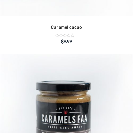
Caramel cacao
Note
$
9.99
sur
0
5