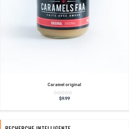
Caramel original
Note
$
9.99
sur
0
5
RECHERCHE INTELLIGENTE