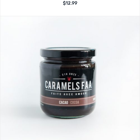
Note
$
12.99
sur
0
5