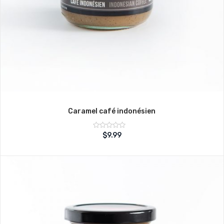
Caramel café indonésien
Note
$
9.99
sur
0
5