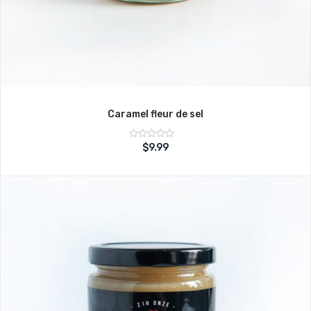
Caramel fleur de sel
Note
$
9.99
sur
0
5