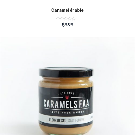
Caramel érable
Note
$
9.99
sur
0
5