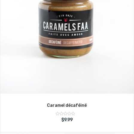
Caramel décaféiné
Note
$
9.99
sur
0
5