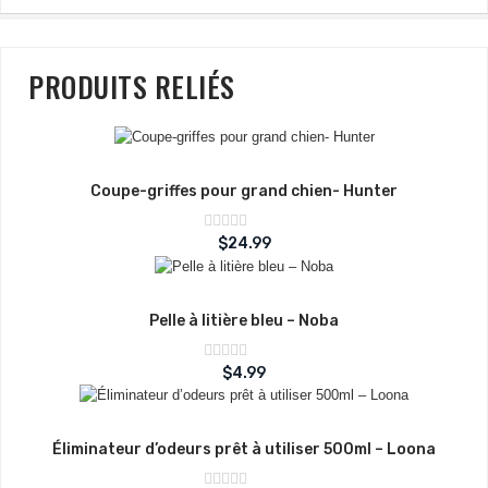
PRODUITS RELIÉS
Coupe-griffes pour grand chien- Hunter
Note
$
24.99
sur
0
5
Pelle à litière bleu – Noba
Note
$
4.99
sur
0
5
Éliminateur d’odeurs prêt à utiliser 500ml – Loona