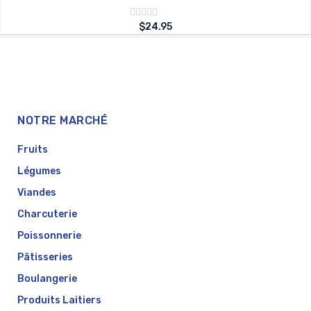
Note
$
24.95
sur
0
5
NOTRE MARCHÉ
Fruits
Légumes
Viandes
Charcuterie
Poissonnerie
Pâtisseries
Boulangerie
Produits Laitiers