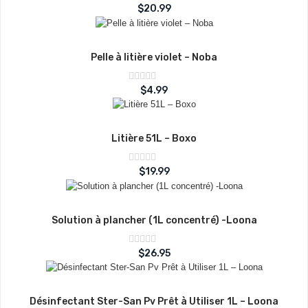
Note
$
20.99
sur
0
5
Pelle à litière violet – Noba
Note
$
4.99
sur
0
5
Litière 51L – Boxo
Note
$
19.99
sur
0
5
Solution à plancher (1L concentré) -Loona
Note
$
26.95
sur
0
5
Désinfectant Ster-San Pv Prêt à Utiliser 1L – Loona