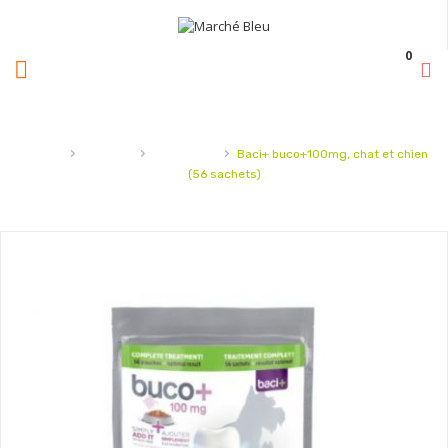
0
›
›
›
Accueil
Animaux
Baci+chien
Baci+ buco+100mg, chat et chien
(56 sachets)