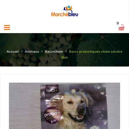
0
›
›
›
Accueil
Animaux
Baci+chien
Baci+ probiotiques chien sévère
duo