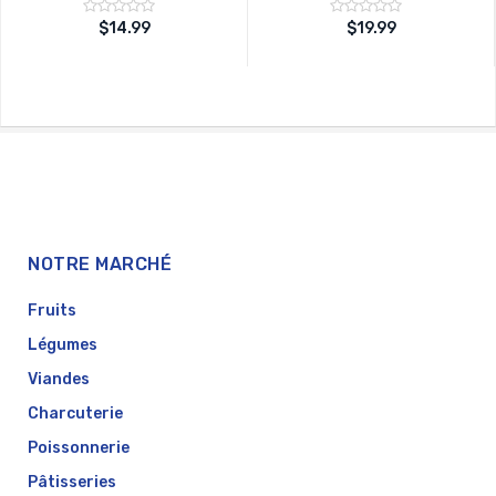
Note
Note
$
14.99
$
19.99
sur
sur
0
0
5
5
NOTRE MARCHÉ
Fruits
Légumes
Viandes
Charcuterie
Poissonnerie
Pâtisseries