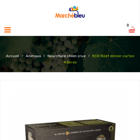
0
›
›
›
Accueil
Animaux
Nourriture chien crue
BCR Beef dinner carton
4 livres