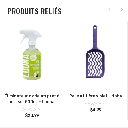
PRODUITS RELIÉS
Éliminateur d’odeurs prêt à
Pelle à litière violet – Noba
utiliser 500ml – Loona
Note
$
4.99
sur
0
Note
$
20.99
5
sur
0
5