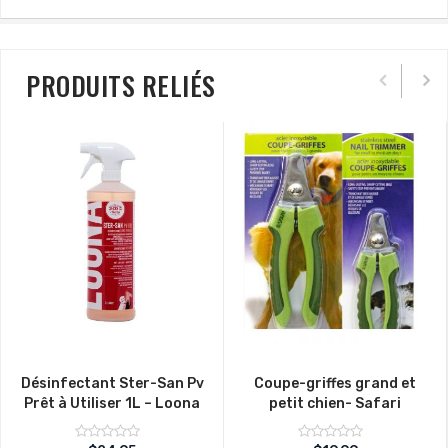
PRODUITS RELIÉS
Désinfectant Ster-San Pv
Coupe-griffes grand et
Prêt à Utiliser 1L – Loona
petit chien- Safari
Note
Note