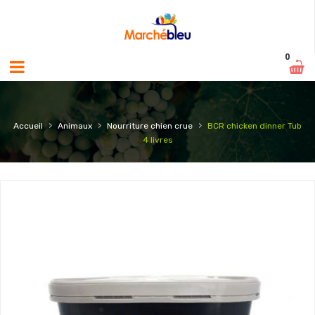
0
›
›
›
Accueil
Animaux
Nourriture chien crue
BCR chicken dinner Tub
4 livres