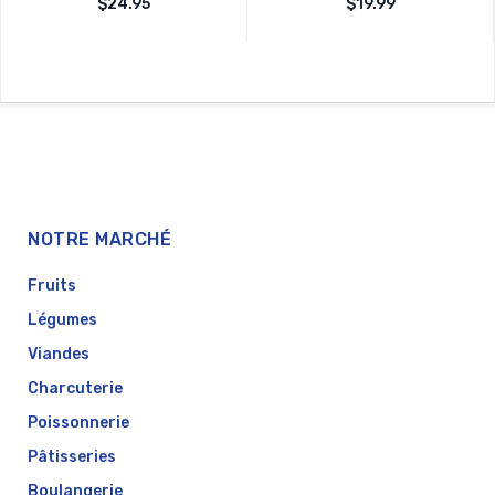
$
24.95
$
19.99
sur
sur
0
0
5
5
NOTRE MARCHÉ
Fruits
Légumes
Viandes
Charcuterie
Poissonnerie
Pâtisseries
Boulangerie