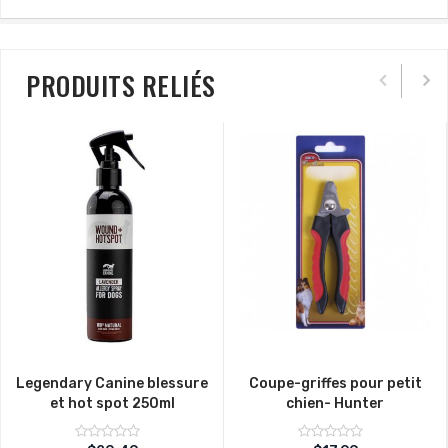
PRODUITS RELIÉS
Legendary Canine blessure
Coupe-griffes pour petit
et hot spot 250ml
chien- Hunter
Note
Note