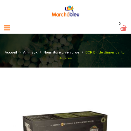
0
›
›
›
Accueil
Animaux
Nourriture chien crue
BCR Dinde dinner carton
4 livres