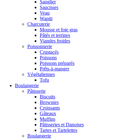
Sanglier
Saucisses
Veau
Wapiti
Charcuterie
Mousse et foie gras
Pâtés et terrines
Viandes froides
Poissonnerie
Crustacés
Poissons
Poissons préparés
Prêts-à-manger
Végétaliennes
Tofu
Boulangerie
Pâtisserie
Biscuits
Brownies
Croissants
Gâteaux
Muffins
Pâtisseries et Danoises
Tartes et Tartelettes
Boulangerie