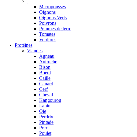
Micropousses
Oignons
Oignons Verts
Poivrons
Pommes de terre
Tomates
Verdures
Protéines
Viandes
Agneau
Autruche
Bison
Boeuf
Caille
Canard
Cerf
Cheval
Kangourou
Lapin
Oie
Perdrix
Pintade
Porc
Poulet