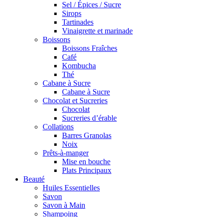
Sel / Épices / Sucre
Sirops
Tartinades
Vinaigrette et marinade
Boissons
Boissons Fraîches
Café
Kombucha
Thé
Cabane à Sucre
Cabane à Sucre
Chocolat et Sucreries
Chocolat
Sucreries d’érable
Collations
Barres Granolas
Noix
Prêts-à-manger
Mise en bouche
Plats Principaux
Beauté
Huiles Essentielles
Savon
Savon à Main
Shampoing