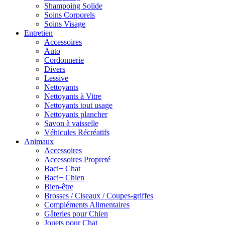
Shampoing Solide
Soins Corporels
Soins Visage
Entretien
Accessoires
Auto
Cordonnerie
Divers
Lessive
Nettoyants
Nettoyants à Vitre
Nettoyants tout usage
Nettoyants plancher
Savon à vaisselle
Véhicules Récréatifs
Animaux
Accessoires
Accessoires Propreté
Baci+ Chat
Baci+ Chien
Bien-être
Brosses / Ciseaux / Coupes-griffes
Compléments Alimentaires
Gâteries pour Chien
Jouets pour Chat