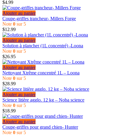
$
4.99
Ajouter au panier
Coupe-griffes trancheur- Millers Forge
Note
0
sur 5
$
12.99
Ajouter au panier
Solution à plancher (1L concentré) -Loona
Note
0
sur 5
$
26.95
Ajouter au panier
Nettoyant Xtrême concentré 1L – Loona
Note
0
sur 5
$
28.99
Ajouter au panier
Science litière agglo. 12 kg – Noba science
Note
0
sur 5
$
18.99
Ajouter au panier
Coupe-griffes pour grand chien- Hunter
Note
0
sur 5