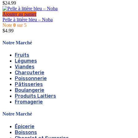
$
24.99
Ajouter au panier
Pelle à litière bleu – Noba
Note
0
sur 5
$
4.99
Notre Marché
Fruits
Légumes
Viandes
Charcuterie
Poissonnerie
Pâtisseries
Boulangerie
Produits Laitiers
Fromagerie
Notre Marché
Épicerie
Boissons