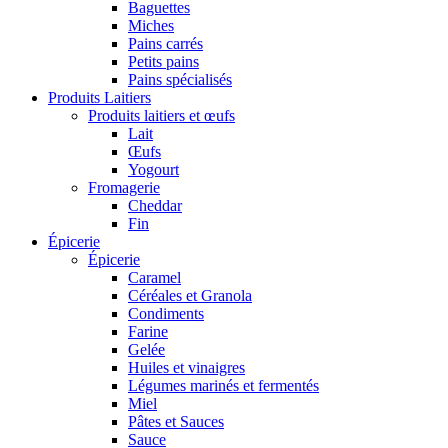
Baguettes
Miches
Pains carrés
Petits pains
Pains spécialisés
Produits Laitiers
Produits laitiers et œufs
Lait
Œufs
Yogourt
Fromagerie
Cheddar
Fin
Épicerie
Épicerie
Caramel
Céréales et Granola
Condiments
Farine
Gelée
Huiles et vinaigres
Légumes marinés et fermentés
Miel
Pâtes et Sauces
Sauce