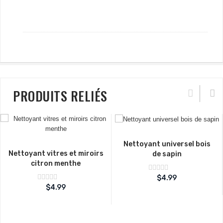
PRODUITS RELIÉS
Nettoyant universel bois
Nettoyant vitres et miroirs
de sapin
citron menthe
Note
$
4.99
sur
0
Note
$
4.99
5
sur
0
5