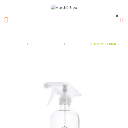
0
›
›
›
Accueil
Entretien-Ménager
Accessoires
Bouteille bleu