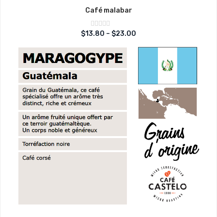
Café malabar
Note
$
13.80
–
$
23.00
sur
0
5