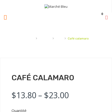
0
›
›
›
Accueil
Boisson
Café
Café calamaro
CAFÉ CALAMARO
$
13.80
–
$
23.00
Quantité