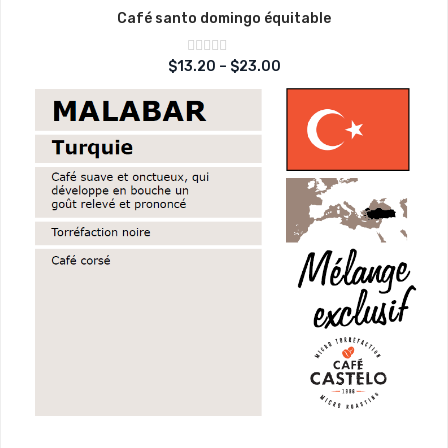
Café santo domingo équitable
Note
$
13.20
–
$
23.00
sur
0
5