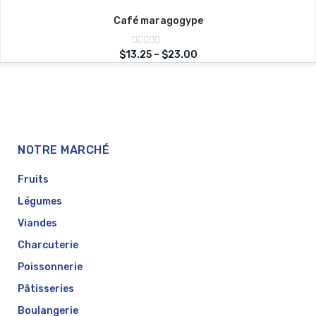
Café maragogype
Note
$
13.25
–
$
23.00
sur
0
5
NOTRE MARCHÉ
Fruits
Légumes
Viandes
Charcuterie
Poissonnerie
Pâtisseries
Boulangerie