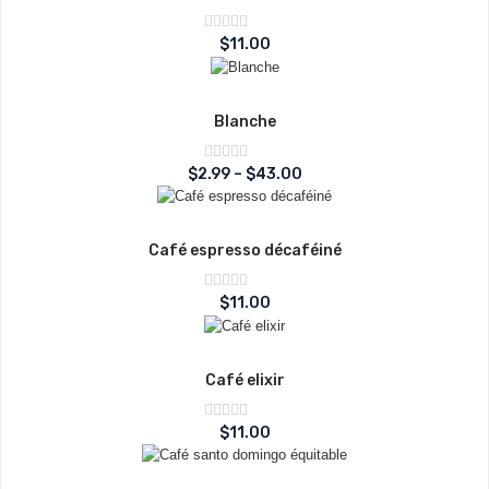
Note
$
11.00
sur
0
5
Blanche
Note
$
2.99
–
$
43.00
sur
0
5
Café espresso décaféiné
Note
$
11.00
sur
0
5
Café elixir
Note
$
11.00
sur
0
5