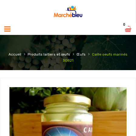
0
›
›
›
Accueil
Produits laitiers et œufs
Œufs
Caille oeufs marinés
30821