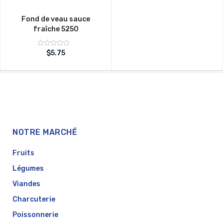
Fond de veau sauce
fraîche 5250
Note
$
5.75
sur
0
5
NOTRE MARCHÉ
Fruits
Légumes
Viandes
Charcuterie
Poissonnerie