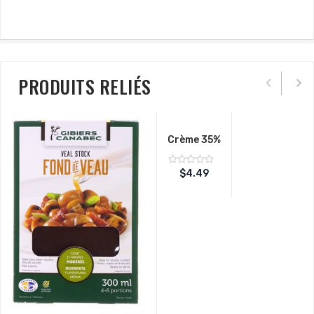
PRODUITS RELIÉS
Crème 35%
Note
$
4.49
sur
0
5