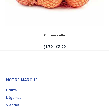
Oignon cello
Note
$
1.79
–
$
3.29
sur
0
5
NOTRE MARCHÉ
Fruits
Légumes
Viandes