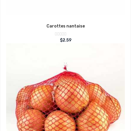
Carottes nantaise
Note
$
2.59
sur
0
5