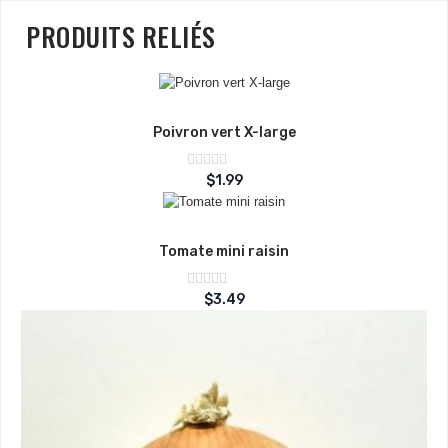
PRODUITS RELIÉS
Poivron vert X-large
Note
$
1.99
sur
0
5
Tomate mini raisin
Note
$
3.49
sur
0
5