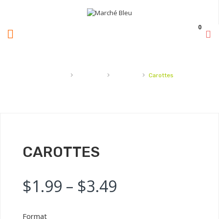
0
›
›
›
Accueil
Légumes
Carottes
Carottes
CAROTTES
$
1.99
–
$
3.49
Format