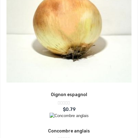
Oignon espagnol
Note
$
0.79
sur
0
5
Concombre anglais