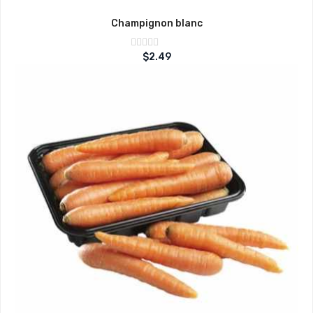
Champignon blanc
Note
$
2.49
sur
0
5