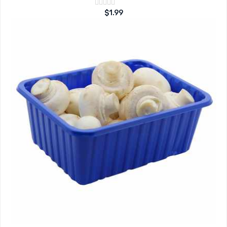
Note
$
1.99
sur
0
5