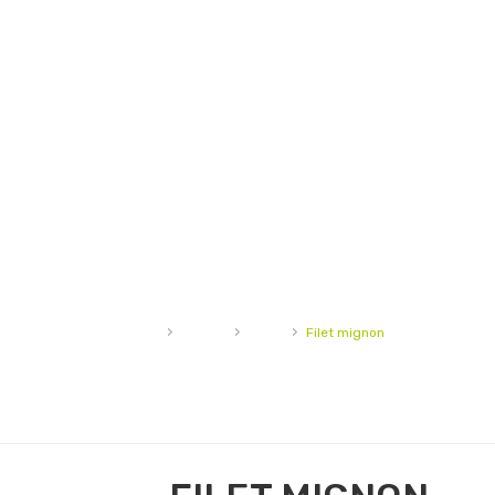
›
›
›
Accueil
Viande
Bœuf
Filet mignon