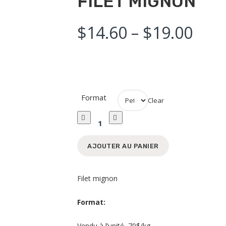
FILET MIGNON
$
14.60
–
$
19.00
Format
Clear
Filet
Mignon
Quantity
AJOUTER AU PANIER
Filet mignon
Format:
Vendu à l’unité, 70$/kg