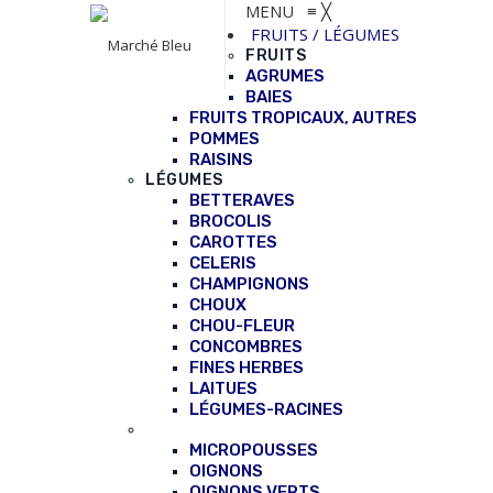
MENU
≡
╳
FRUITS / LÉGUMES
FRUITS
AGRUMES
BAIES
FRUITS TROPICAUX, AUTRES
POMMES
RAISINS
LÉGUMES
BETTERAVES
BROCOLIS
CAROTTES
CELERIS
CHAMPIGNONS
CHOUX
CHOU-FLEUR
CONCOMBRES
FINES HERBES
LAITUES
LÉGUMES-RACINES
MICROPOUSSES
OIGNONS
OIGNONS VERTS