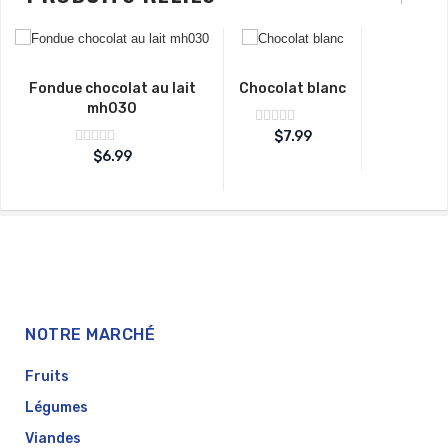
Fondue chocolat au lait
Chocolat blanc
mh030
Note
$
7.99
sur
0
Note
$
6.99
5
sur
0
5
NOTRE MARCHÉ
Fruits
Légumes
Viandes