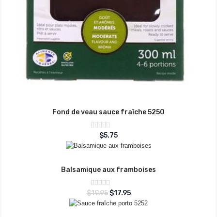
Fond de veau sauce fraîche 5250
Note
$
5.75
sur
0
5
Balsamique aux framboises
Note
$
19.95
$
17.95
sur
0
5