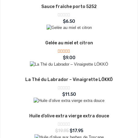
Sauce fraîche porto 5252
Note
$
6.50
sur
0
5
Gelée au miel et citron
Note
$
9.00
3.00
sur 5
La Thé du Labrador – Vinaigrette LÖKKÖ
Note
$
11.50
sur
0
5
Huile d’olive extra vierge extra douce
Note
$
19.95
$
17.95
sur
0