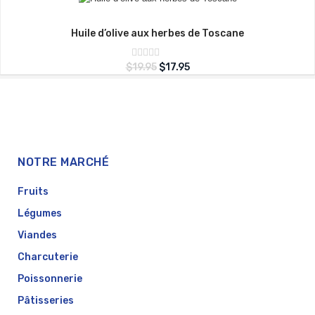
5
Huile d’olive aux herbes de Toscane
Note
$
19.95
$
17.95
sur
0
5
NOTRE MARCHÉ
Fruits
Légumes
Viandes
Charcuterie
Poissonnerie
Pâtisseries