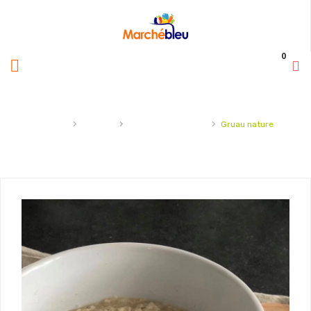
0
›
›
›
Accueil
Épicerie
céréales et granola
Gruau nature