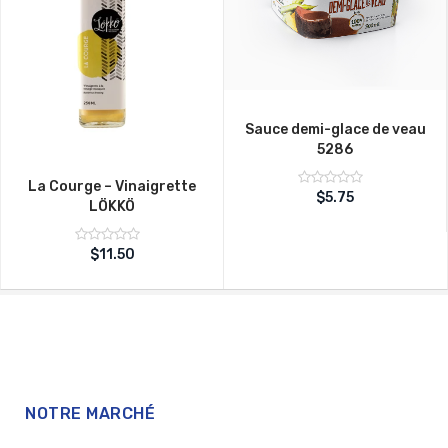
Sauce demi-glace de veau
5286
La Courge – Vinaigrette
Note
$
5.75
LÖKKÖ
sur
0
5
Note
$
11.50
sur
0
5
NOTRE MARCHÉ