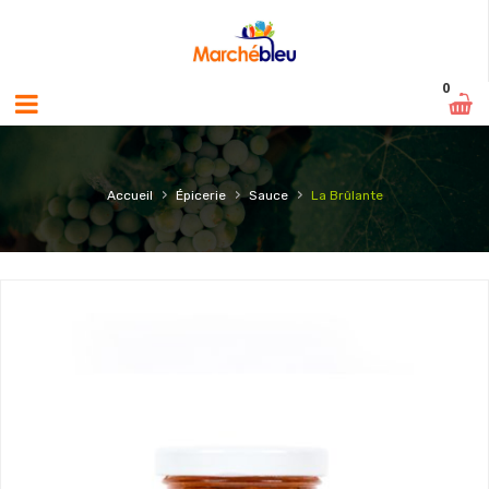
0
›
›
›
Accueil
Épicerie
Sauce
La Brûlante