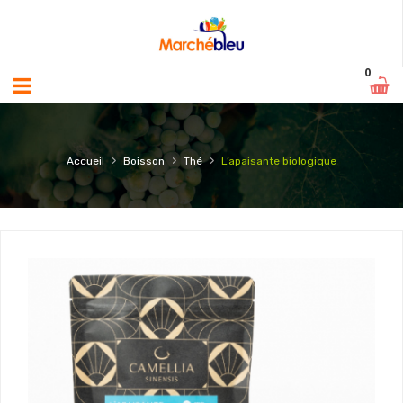
0
›
›
›
Accueil
Boisson
Thé
L’apaisante biologique