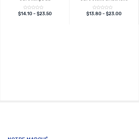
Note
Note
$
13.80
–
$
23.00
$
14.10
–
$
23.50
sur
sur
0
0
5
5