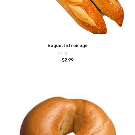
Baguette fromage
Note
$
2.99
sur
0
5