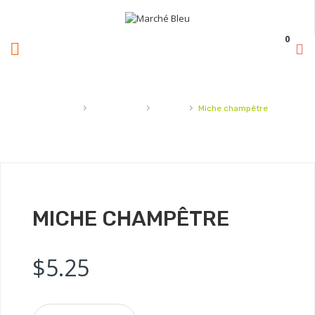
0
›
›
›
Accueil
Boulangerie
Miches
Miche champêtre
MICHE CHAMPÊTRE
$
5.25