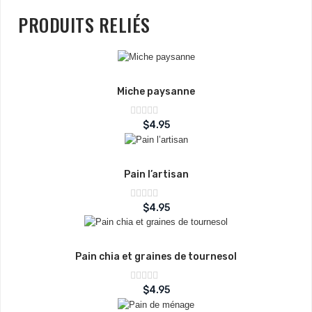
PRODUITS RELIÉS
Miche paysanne
Note
$
4.95
sur
0
5
Pain l’artisan
Note
$
4.95
sur
0
5
Pain chia et graines de tournesol
Note
$
4.95
sur
0
5