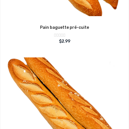
Pain baguette pré-cuite
Note
$
2.99
sur
0
5