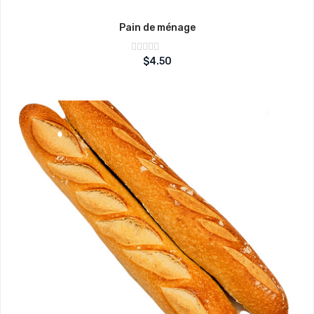
Pain de ménage
Note
$
4.50
sur
0
5