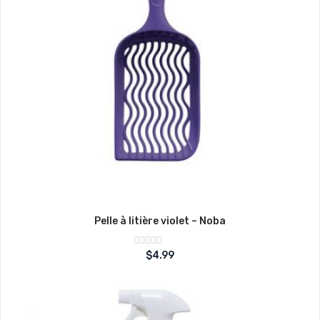
Pelle à litière violet – Noba
Note
$
4.99
sur
0
5