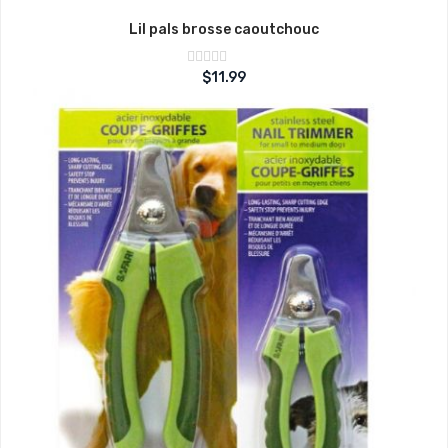
Lil pals brosse caoutchouc
Note
$
11.99
sur
0
5