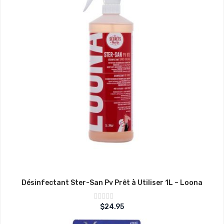
Désinfectant Ster-San Pv Prêt à Utiliser 1L – Loona
Note
$
24.95
sur
0
5