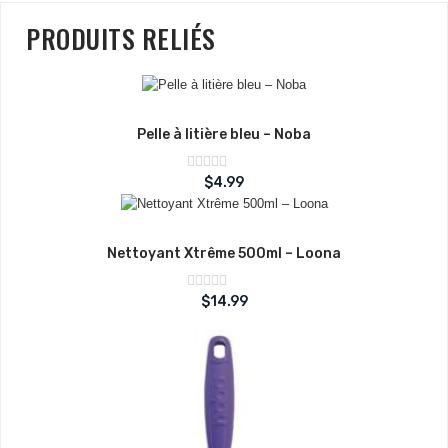
PRODUITS RELIÉS
Pelle à litière bleu – Noba
Note
$
4.99
sur
0
5
Nettoyant Xtrême 500ml – Loona
Note
$
14.99
sur
0
5