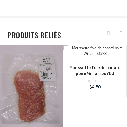
PRODUITS RELIÉS
Moussette foie de canard
poire William 56783
Note
$
4.50
sur
0
5