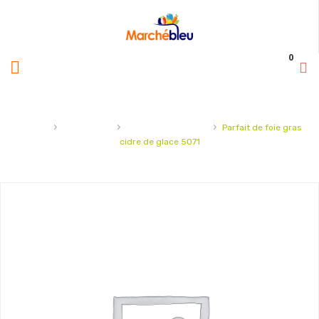
0
›
›
›
Accueil
Charcuterie
Mousse et foie gras
Parfait de foie gras
cidre de glace 5071