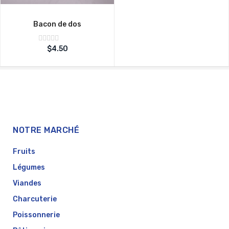
Bacon de dos
Note
$
4.50
sur
0
5
NOTRE MARCHÉ
Fruits
Légumes
Viandes
Charcuterie
Poissonnerie