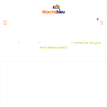
0
›
›
›
Accueil
Charcuterie
Mousse et foie gras
Parfait de foie gras
Poire William 56603