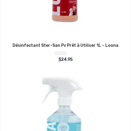
Désinfectant Ster-San Pv Prêt à Utiliser 1L – Loona
Note
$
24.95
sur
0
5