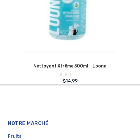
Nettoyant Xtrême 500ml – Loona
Note
$
14.99
sur
0
5
NOTRE MARCHÉ
Fruits