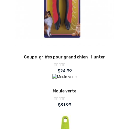
Coupe-griffes pour grand chien- Hunter
Note
$
24.99
sur
0
5
Moule verte
Note
$
31.99
sur
0
5