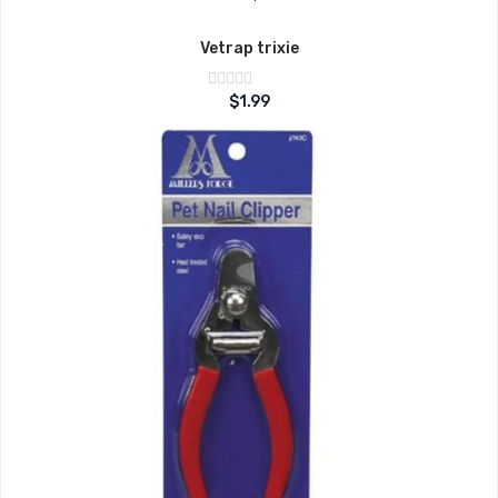
Vetrap trixie
Note
$
1.99
sur
0
5