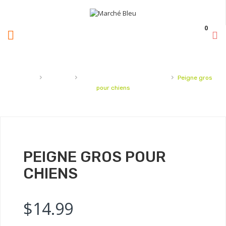
0
›
›
›
Accueil
Animaux
Brosse,ciseaux,coupe-griffes
Peigne gros
pour chiens
PEIGNE GROS POUR
CHIENS
$
14.99