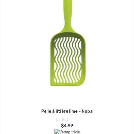
Pelle à litière lime – Noba
Note
$
4.99
sur
0
5