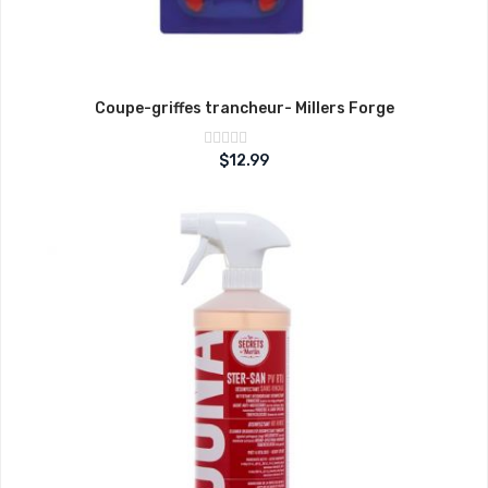
Coupe-griffes trancheur- Millers Forge
Note
$
12.99
sur
0
5