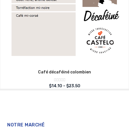
Café décaféiné colombien
Note
$
14.10
–
$
23.50
sur
0
5
NOTRE MARCHÉ