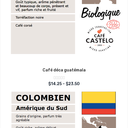
Café déca guatémala
Note
$
14.25
–
$
23.50
sur
0
5