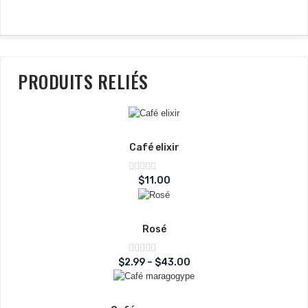
PRODUITS RELIÉS
Café elixir
Note
$
11.00
sur
0
5
Rosé
Note
$
2.99
–
$
43.00
sur
0
5