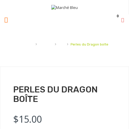
0
›
›
›
Accueil
Boisson
Thé
Perles du Dragon boîte
PERLES DU DRAGON
BOÎTE
$
15.00