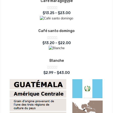
Café maragogype
Note
$
13.25
–
$
23.00
sur
0
5
Café santo domingo
Note
$
13.20
–
$
22.00
sur
0
5
Blanche
Note
$
2.99
–
$
43.00
sur
0
5