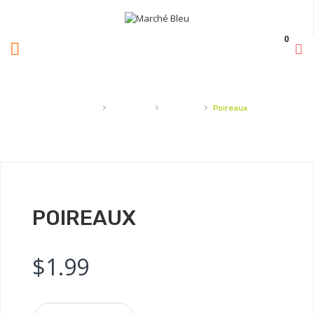
0
›
›
›
Accueil
Légumes
Poireaux
Poireaux
POIREAUX
$
1.99