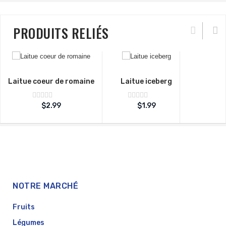
PRODUITS RELIÉS
Laitue coeur de romaine
Laitue iceberg
Note
Note
$
2.99
$
1.99
sur
sur
0
0
5
5
NOTRE MARCHÉ
Fruits
Légumes