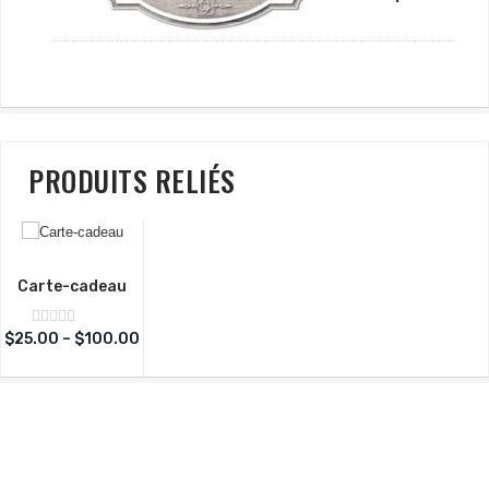
PRODUITS RELIÉS
Carte-cadeau
Note
$
25.00
–
$
100.00
sur
0
5