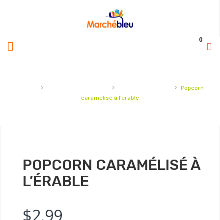
0
›
›
›
Accueil
Chocolat et sucreries
Sucreries d'érable
Popcorn
caramélisé à l’érable
POPCORN CARAMÉLISÉ À
L’ÉRABLE
$
2.99