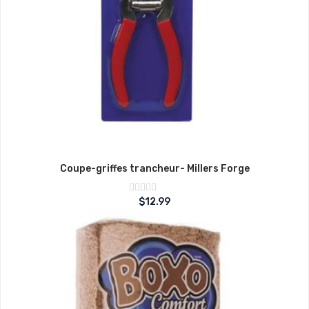
Coupe-griffes trancheur- Millers Forge
Note
$
12.99
sur
0
5