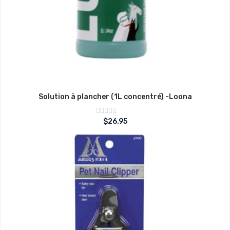
Solution à plancher (1L concentré) -Loona
Note
$
26.95
sur
0
5