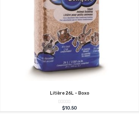
Litière 26L – Boxo
Note
$
10.50
sur
0
5