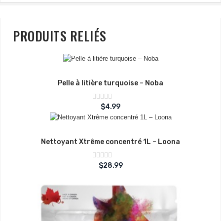
PRODUITS RELIÉS
Pelle à litière turquoise – Noba
Note
$
4.99
sur
0
5
Nettoyant Xtrême concentré 1L – Loona
Note
$
28.99
sur
0
5