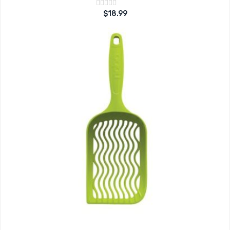
Note
$
18.99
sur
0
5