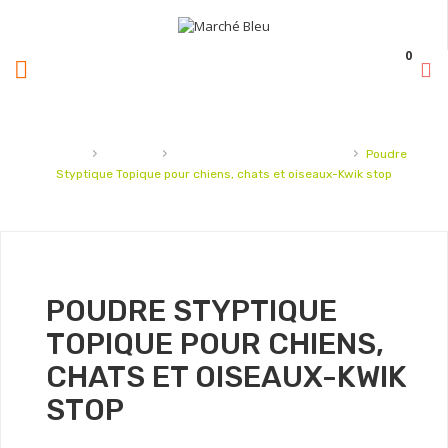
0
›
›
›
Accueil
Animaux
Brosse,ciseaux,coupe-griffes
Poudre
Styptique Topique pour chiens, chats et oiseaux-Kwik stop
POUDRE STYPTIQUE
TOPIQUE POUR CHIENS,
CHATS ET OISEAUX-KWIK
STOP