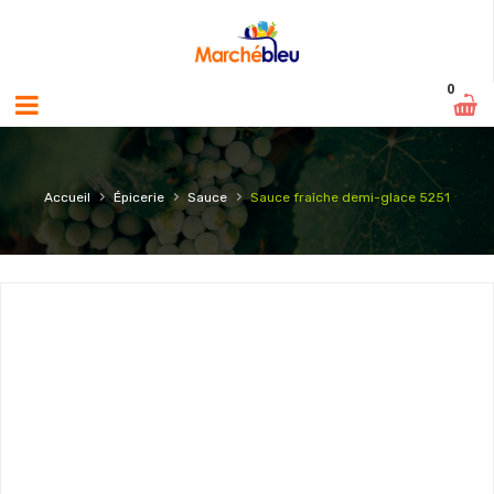
0
›
›
›
Accueil
Épicerie
Sauce
Sauce fraîche demi-glace 5251