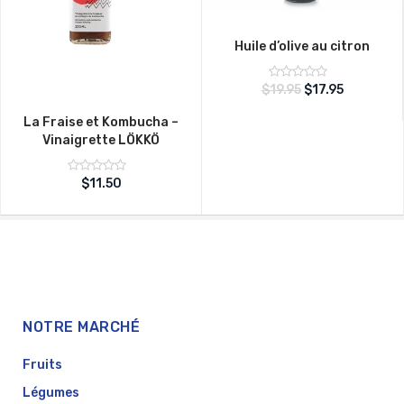
Huile d’olive au citron
Note
$
19.95
$
17.95
sur
0
5
La Fraise et Kombucha –
Vinaigrette LÖKKÖ
Note
$
11.50
sur
0
5
NOTRE MARCHÉ
Fruits
Légumes