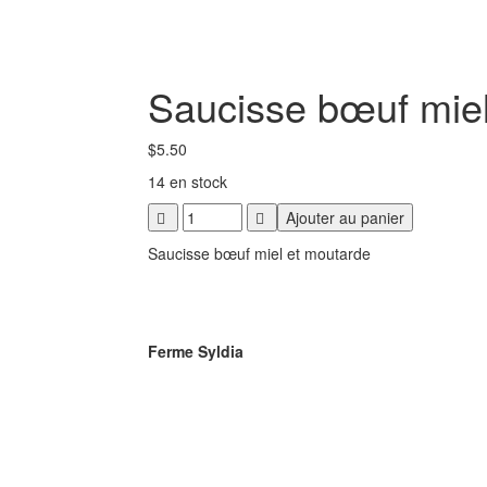
Saucisse bœuf miel
$
5.50
14 en stock
Saucisse
Ajouter au panier
bœuf
Saucisse bœuf miel et moutarde
miel
et
moutarde
quantity
Ferme Syldia