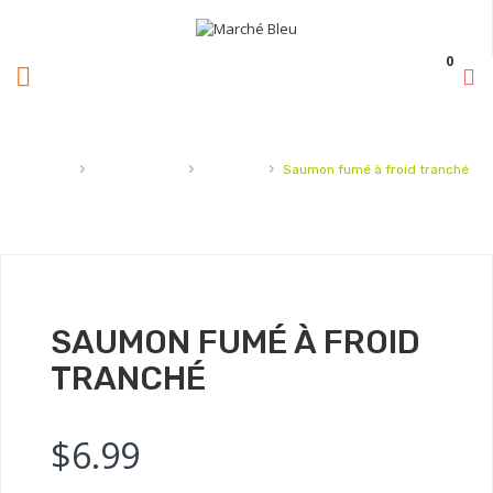
0
›
›
›
Accueil
Fruits de mer
Poissons
Saumon fumé à froid tranché
SAUMON FUMÉ À FROID
TRANCHÉ
$
6.99