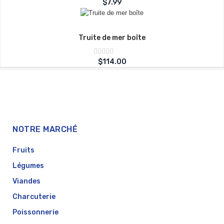
Note
$
7.99
sur
0
5
Truite de mer boîte
Note
$
114.00
sur
0
5
NOTRE MARCHÉ
Fruits
Légumes
Viandes
Charcuterie
Poissonnerie