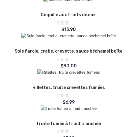
5
Coquille aux fruits de mer
Note
$
13.90
sur
0
5
Sole farcie, crabe, crevette, sauce béchamel boîte
Note
$
80.00
sur
0
5
Rillettes, truite crevettes fumées
Note
$
6.99
sur
0
5
Truite fumée à froid tranchée