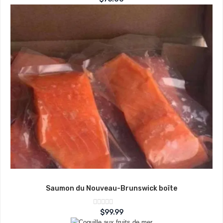
sur
0
5
Saumon du Nouveau-Brunswick boîte
Note
$
99.99
sur
0