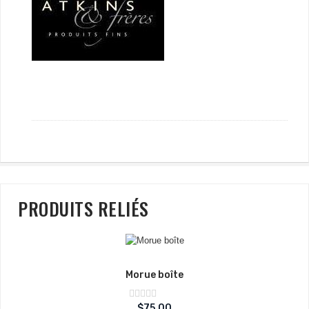
PRODUITS RELIÉS
Morue boîte
Note
$
75.00