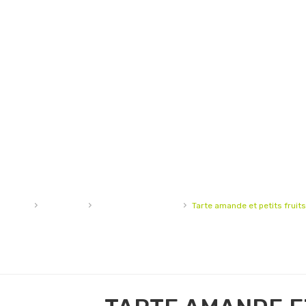
›
›
›
Accueil
Pâtisserie
Tartes et tartelettes
Tarte amande et petits fruits