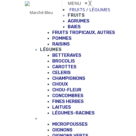
MENU
≡
╳
FRUITS / LÉGUMES
FRUITS
AGRUMES
BAIES
FRUITS TROPICAUX, AUTRES
POMMES
RAISINS
LÉGUMES
BETTERAVES
BROCOLIS
CAROTTES
CELERIS
CHAMPIGNONS
CHOUX
CHOU-FLEUR
CONCOMBRES
FINES HERBES
LAITUES
LÉGUMES-RACINES
MICROPOUSSES
OIGNONS
OIGNONS VERTS