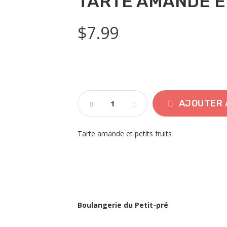
TARTE AMANDE ET
$
7.99
Tarte
AJOUTER 
Amande
Et
Petits
Tarte amande et petits fruits
Fruits
Quantity
Boulangerie du Petit-pré