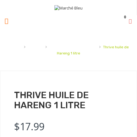
0
›
›
›
Accueil
Animaux
Compléments alimentaires
Thrive huile de
Hareng 1 litre
THRIVE HUILE DE
HARENG 1 LITRE
$
17.99