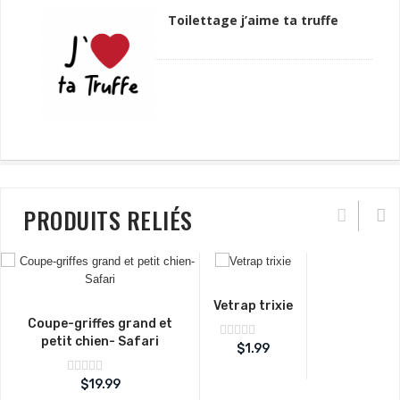
Toilettage j’aime ta truffe
PRODUITS RELIÉS
Vetrap trixie
Coupe-griffes grand et
petit chien- Safari
Note
$
1.99
sur
0
5
Note
$
19.99
sur
0