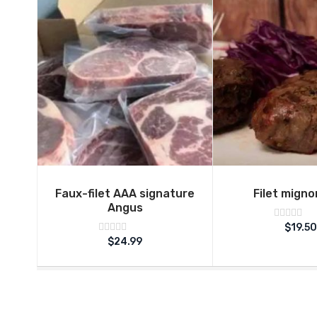
Faux-filet AAA signature
Filet mign
Angus
Note
$
19.50
sur
0
Note
$
24.99
5
sur
0
5