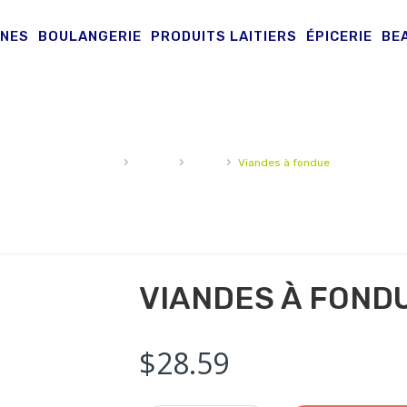
INES
BOULANGERIE
PRODUITS LAITIERS
ÉPICERIE
BE
›
›
›
Accueil
Viande
Bœuf
Viandes à fondue
VIANDES À FOND
$
28.59