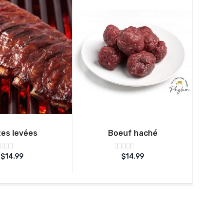
es levées
Boeuf haché
ote
Note
$
14.99
$
14.99
sur
sur
0
5
5