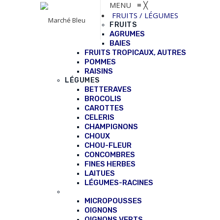
MENU
≡
╳
FRUITS / LÉGUMES
FRUITS
AGRUMES
BAIES
FRUITS TROPICAUX, AUTRES
POMMES
RAISINS
LÉGUMES
BETTERAVES
BROCOLIS
CAROTTES
CELERIS
CHAMPIGNONS
CHOUX
CHOU-FLEUR
CONCOMBRES
FINES HERBES
LAITUES
LÉGUMES-RACINES
MICROPOUSSES
OIGNONS
OIGNONS VERTS