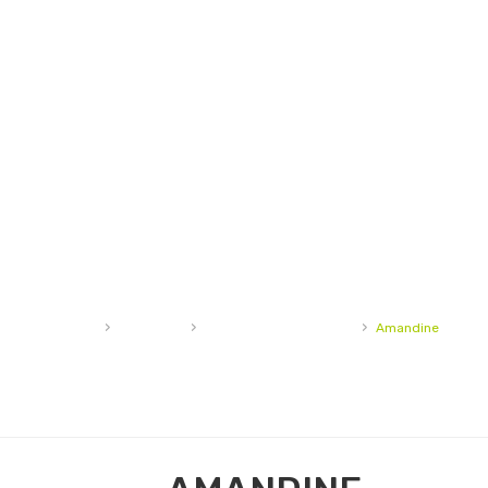
›
›
›
Accueil
Pâtisserie
Pâtisseries et danoises
Amandine