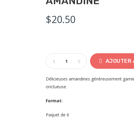
AMANDINE
$
20.50
Amandine
AJOUTER 
Quantity
Délicieuses amandines généreusement garni
onctueuse.
Format:
Paquet de 6