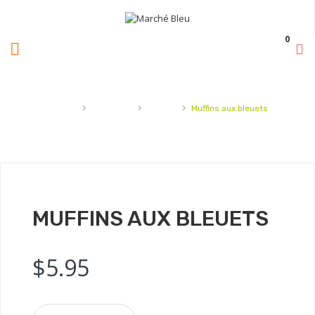
0
›
›
›
Accueil
Pâtisserie
muffins
Muffins aux bleuets
MUFFINS AUX BLEUETS
$
5.95