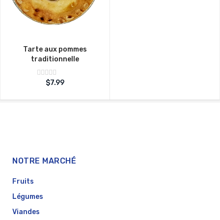
Tarte aux pommes
traditionnelle
Note
$
7.99
sur
0
5
NOTRE MARCHÉ
Fruits
Légumes
Viandes