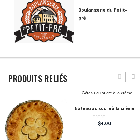
Boulangerie du Petit-
pré
PRODUITS RELIÉS
Gâteau au sucre à la crème
Note
$
4.00
sur
0
5