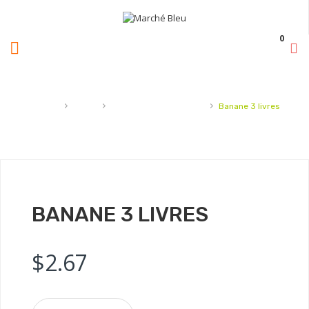
0
›
›
›
Accueil
Fruits
Fruits tropicaux, autres
Banane 3 livres
BANANE 3 LIVRES
$
2.67