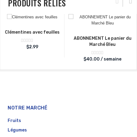
PRODUITS RELIÉS
Clémentines avec feuilles
ABONNEMENT Le panier du
Marché Bleu
Note
$
2.99
sur
0
5
Note
$
40.00
/ semaine
sur
0
5
NOTRE MARCHÉ
Fruits
Légumes