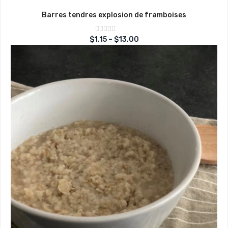
Barres tendres explosion de framboises
Note
$
1.15
–
$
13.00
sur
0
5