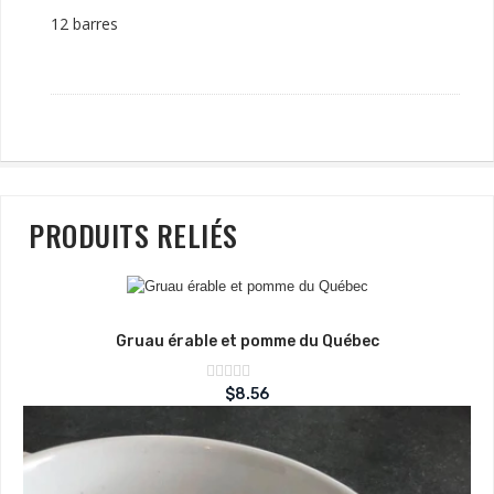
12 barres
PRODUITS RELIÉS
Gruau érable et pomme du Québec
Note
$
8.56
sur
0
5