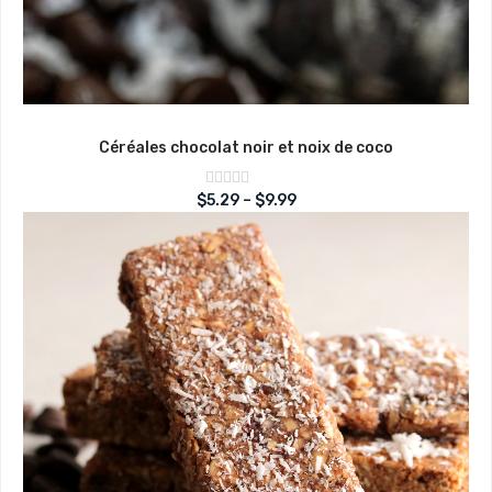
Céréales chocolat noir et noix de coco
Note
$
5.29
–
$
9.99
sur
0
5