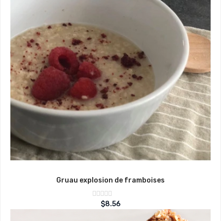
Gruau explosion de framboises
Note
$
8.56
sur
0
5