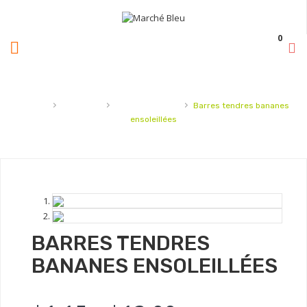
0
›
›
›
Accueil
Collations
Barres granolas
Barres tendres bananes
ensoleillées
BARRES TENDRES
BANANES ENSOLEILLÉES