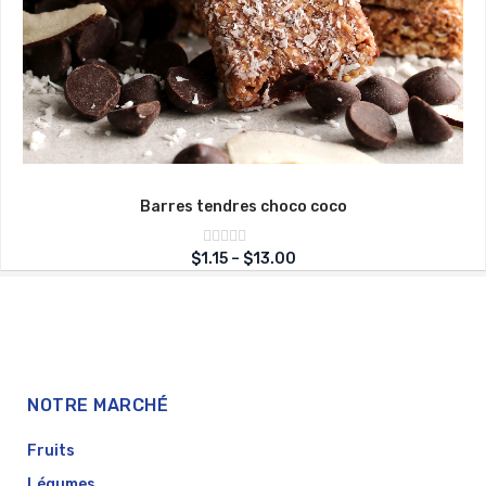
Barres tendres choco coco
Note
$
1.15
–
$
13.00
sur
0
5
NOTRE MARCHÉ
Fruits
Légumes