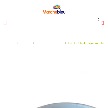
0
›
›
›
Accueil
Épicerie
céréales et granola
Lin doré biologique moulu