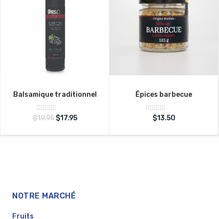
Balsamique traditionnel
Épices barbecue
Note
Note
$
19.95
$
17.95
$
13.50
sur
sur
0
0
5
5
NOTRE MARCHÉ
Fruits