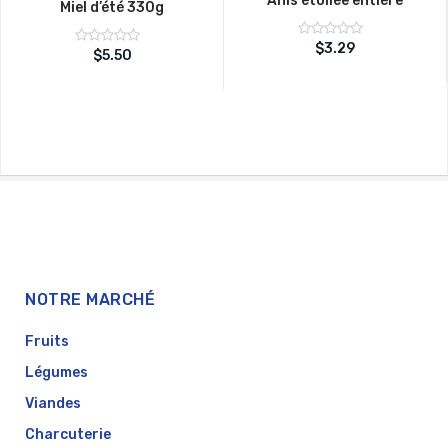
Anis étoilée entière
Miel d’été 330g
Note
$
3.29
Note
$
5.50
sur
0
sur
0
5
5
NOTRE MARCHÉ
Fruits
Légumes
Viandes
Charcuterie