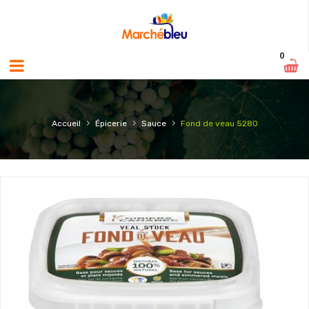
0
›
›
›
Accueil
Épicerie
Sauce
Fond de veau 5280