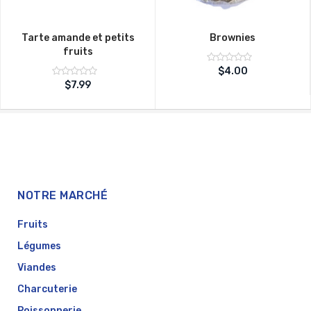
Tarte amande et petits
Brownies
fruits
Note
$
4.00
sur
0
Note
$
7.99
5
sur
0
5
NOTRE MARCHÉ
Fruits
Légumes
Viandes
Charcuterie
Poissonnerie