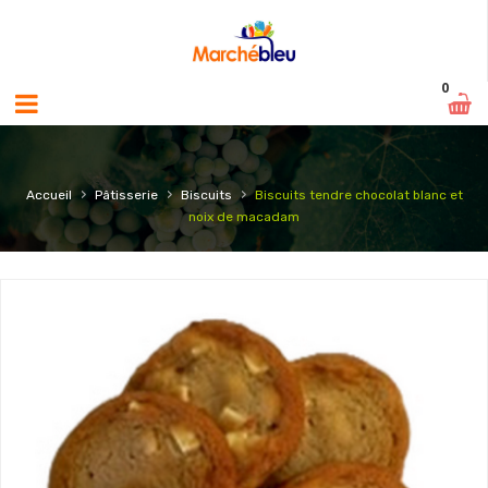
0
›
›
›
Accueil
Pâtisserie
Biscuits
Biscuits tendre chocolat blanc et
noix de macadam