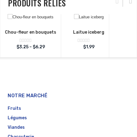
PRODUITS RELIÉS
Chou-fleur en bouquets
Laitue iceberg
Note
Note
$
3.25
–
$
6.29
$
1.99
sur
sur
0
0
5
5
NOTRE MARCHÉ
Fruits
Légumes
Viandes
Charcuterie