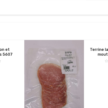
son et
Terrine la
s 5607
mout
N
0