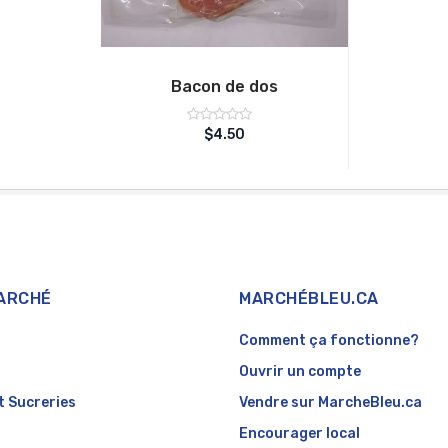
Bacon de dos
Note
$
4.50
sur
0
5
ARCHÉ
MARCHÉBLEU.CA
Comment ça fonctionne?
Ouvrir un compte
t Sucreries
Vendre sur MarcheBleu.ca
Encourager local