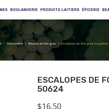
INES
BOULANGERIE
PRODUITS LAITIERS
ÉPICERIE
BE
›
›
›
l
Charcuterie
Mousse et foie gras
Escalopes de foie gras surgelées
ESCALOPES DE F
50624
$
16.50