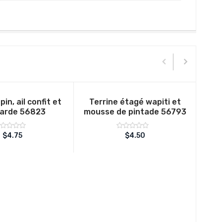
pin, ail confit et
Terrine étagé wapiti et
arde 56823
mousse de pintade 56793
ote
Note
$
4.75
$
4.50
sur
sur
0
5
5