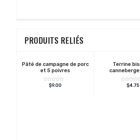
PRODUITS RELIÉS
Pâté de campagne de porc
Terrine bi
et 5 poivres
canneberge
Note
Note
$
9.00
$
4.75
sur
sur
0
0
5
5