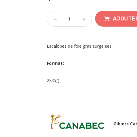
AJOUTER
Escalopes de foie gras surgelées
Format:
2x35g
Gibiers C