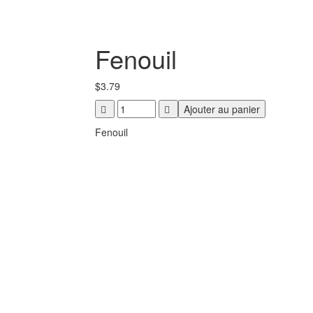
Fenouil
$
3.79
Fenouil
Ajouter au panier
quantity
Fenouil