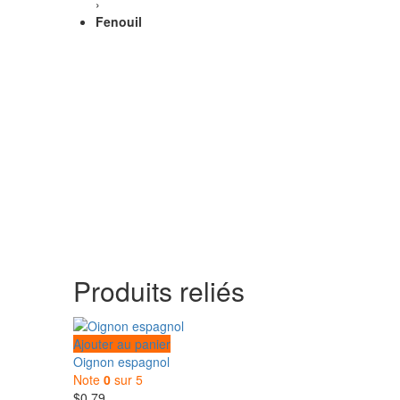
›
Fenouil
Produits reliés
Ajouter au panier
Oignon espagnol
Note
0
sur 5
$
0.79