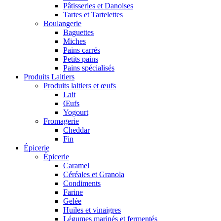
Pâtisseries et Danoises
Tartes et Tartelettes
Boulangerie
Baguettes
Miches
Pains carrés
Petits pains
Pains spécialisés
Produits Laitiers
Produits laitiers et œufs
Lait
Œufs
Yogourt
Fromagerie
Cheddar
Fin
Épicerie
Épicerie
Caramel
Céréales et Granola
Condiments
Farine
Gelée
Huiles et vinaigres
Légumes marinés et fermentés