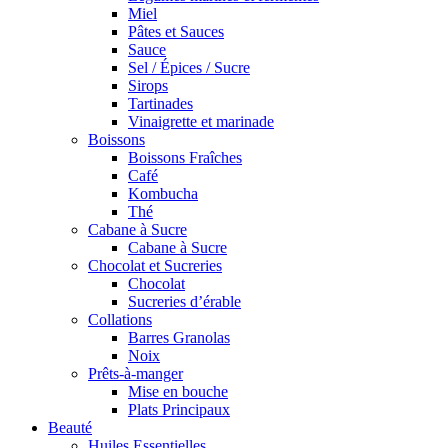
Miel
Pâtes et Sauces
Sauce
Sel / Épices / Sucre
Sirops
Tartinades
Vinaigrette et marinade
Boissons
Boissons Fraîches
Café
Kombucha
Thé
Cabane à Sucre
Cabane à Sucre
Chocolat et Sucreries
Chocolat
Sucreries d’érable
Collations
Barres Granolas
Noix
Prêts-à-manger
Mise en bouche
Plats Principaux
Beauté
Huiles Essentielles