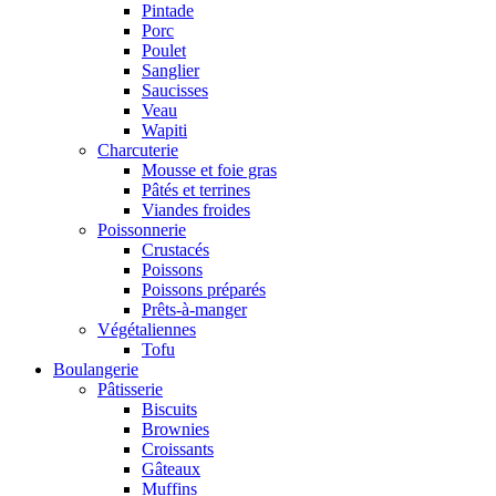
Pintade
Porc
Poulet
Sanglier
Saucisses
Veau
Wapiti
Charcuterie
Mousse et foie gras
Pâtés et terrines
Viandes froides
Poissonnerie
Crustacés
Poissons
Poissons préparés
Prêts-à-manger
Végétaliennes
Tofu
Boulangerie
Pâtisserie
Biscuits
Brownies
Croissants
Gâteaux
Muffins