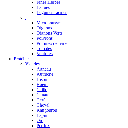
Fines Herbes
Laitues
Légumes-racines
Micropousses
Oignons
Oignons Verts
Poivrons
Pommes de terre
Tomates
Verdures
Protéines
Viandes
Agneau
Autruche
Bison
Boeuf
Caille
Canard
Cerf
Cheval
Kangourou
Lapin
Oie
Perdrix