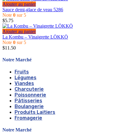
Ajouter au panier
Sauce demi-glace de veau 5286
Note
0
sur 5
$
5.75
Ajouter au panier
La Kombu – Vinaigrette LÖKKÖ
Note
0
sur 5
$
11.50
Notre Marché
Fruits
Légumes
Viandes
Charcuterie
Poissonnerie
Pâtisseries
Boulangerie
Produits Laitiers
Fromagerie
Notre Marché