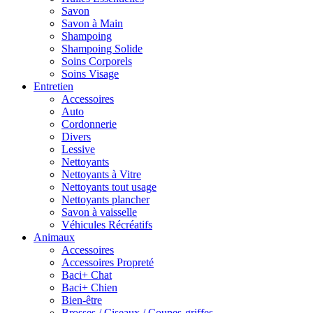
Savon
Savon à Main
Shampoing
Shampoing Solide
Soins Corporels
Soins Visage
Entretien
Accessoires
Auto
Cordonnerie
Divers
Lessive
Nettoyants
Nettoyants à Vitre
Nettoyants tout usage
Nettoyants plancher
Savon à vaisselle
Véhicules Récréatifs
Animaux
Accessoires
Accessoires Propreté
Baci+ Chat
Baci+ Chien
Bien-être
Brosses / Ciseaux / Coupes-griffes