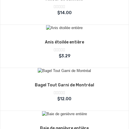
Note
$
14.00
sur
0
5
Anis étoilée entière
Note
$
3.29
sur
0
5
Bagel Tout Garni de Montréal
Note
$
12.00
sur
0
5
Baie de genièvre entière