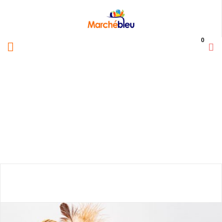
0
CATÉGORIE :
SEL,ÉPICES ET
SUCRE