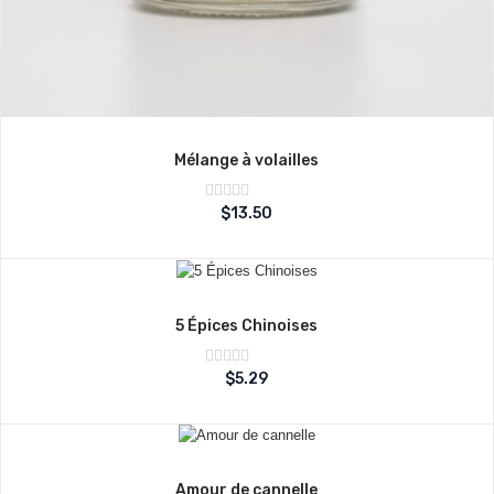
Mélange à volailles
Note
$
13.50
sur
0
5
5 Épices Chinoises
Note
$
5.29
sur
0
5
Amour de cannelle