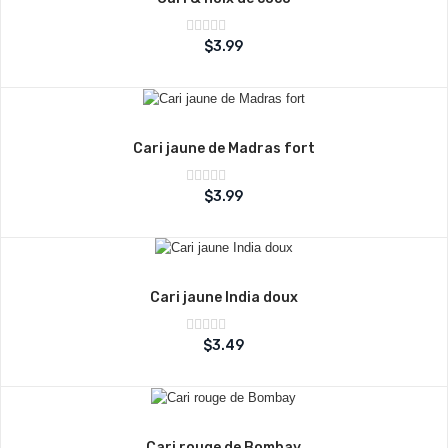
Note
$
3.99
sur
0
5
Cari jaune de Madras fort
Note
$
3.99
sur
0
5
Cari jaune India doux
Note
$
3.49
sur
0
5
Cari rouge de Bombay