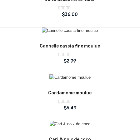
Note
$
36.00
sur
0
5
Cannelle cassia fine moulue
Note
$
2.99
sur
0
5
Cardamome moulue
Note
$
5.49
sur
0
5
Cari & noix de coco