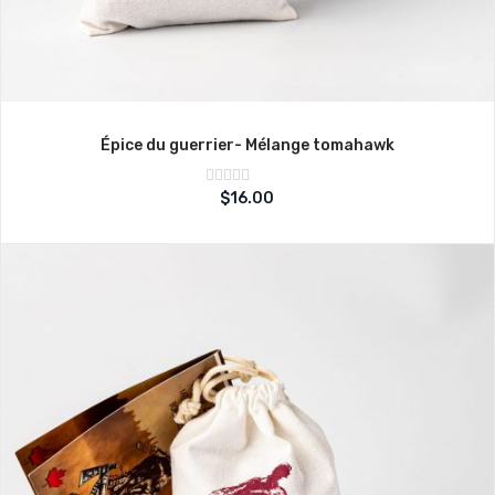
Épice du guerrier- Mélange tomahawk
Note
$
16.00
sur
0
5