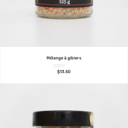
Mélange à gibiers
Note
$
13.50
sur
0
5