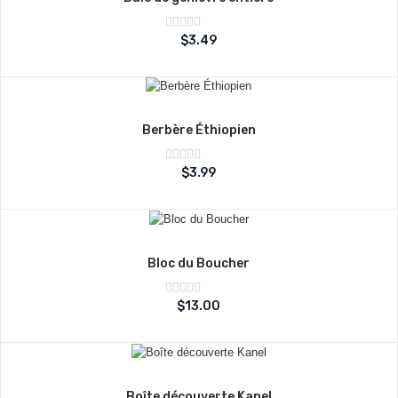
Note
$
3.49
sur
0
5
Berbère Éthiopien
Note
$
3.99
sur
0
5
Bloc du Boucher
Note
$
13.00
sur
0
5
Boîte découverte Kanel