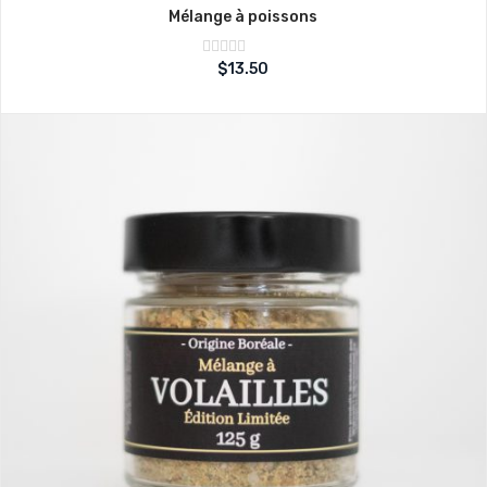
Mélange à poissons
Note
$
13.50
sur
0
5