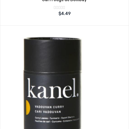
Note
$
4.49
sur
0
5