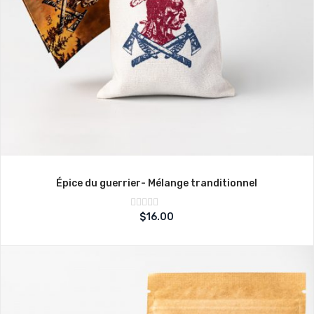
Épice du guerrier- Mélange tranditionnel
Note
$
16.00
sur
0
5