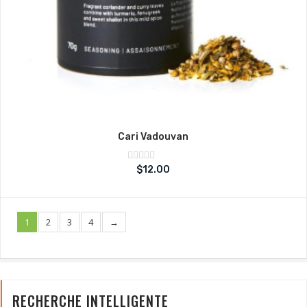
Cari Vadouvan
Note
$
12.00
sur
0
5
1
2
3
4
→
RECHERCHE INTELLIGENTE