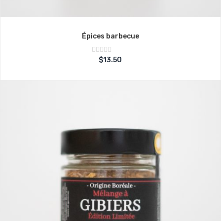
Épices barbecue
Note
$
13.50
sur
0
5