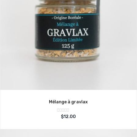
Mélange à gravlax
Note
$
12.00
sur
0
5