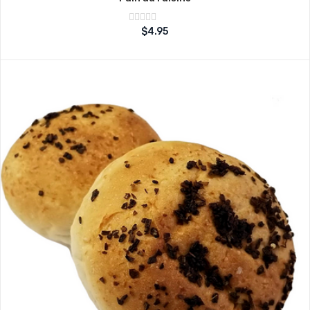
Note
$
4.95
sur
0
5