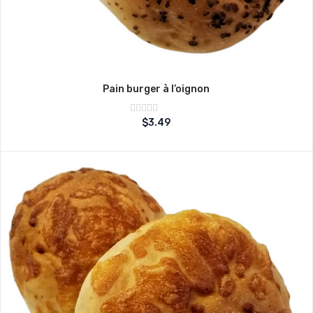
Pain burger à l’oignon
Note
$
3.49
sur
0
5