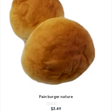
Pain burger nature
Note
$
3.49
sur
0