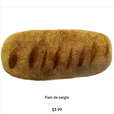
5
Pain de seigle
Note
$
3.99
sur
0