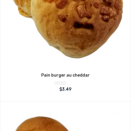
Pain burger au cheddar
Note
$
3.49
sur
0
5