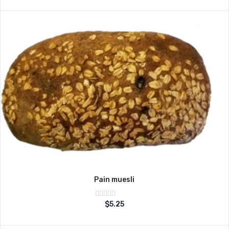
5
Pain muesli
Note
$
5.25
sur
0
5