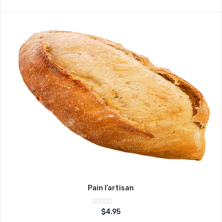
5
Pain l’artisan
Note
$
4.95
sur
0