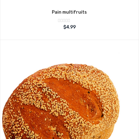
Pain multifruits
Note
$
4.99
sur
0
5