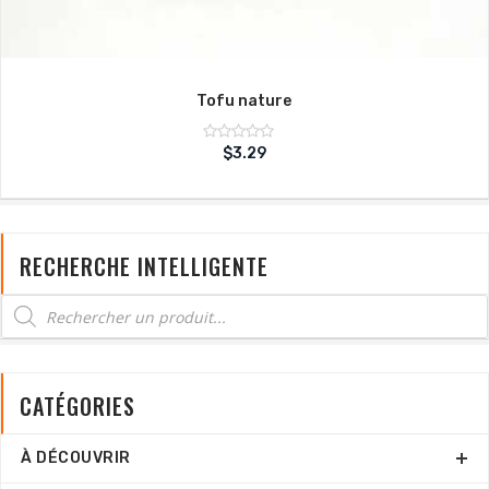
Tofu nature
Note
$
3.29
sur
0
5
RECHERCHE INTELLIGENTE
CATÉGORIES
À DÉCOUVRIR