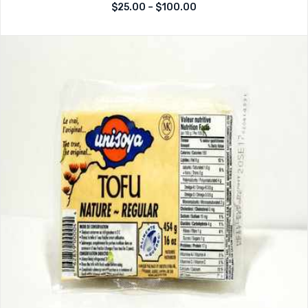
Note
$
25.00
–
$
100.00
sur
0
5