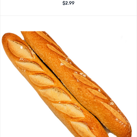
Note
$
2.99
sur
0
5