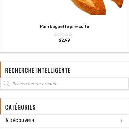
Pain baguette pré-cuite
Note
$
2.99
sur
0
5
RECHERCHE INTELLIGENTE
CATÉGORIES
À DÉCOUVRIR