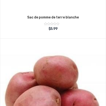
Sac de pomme de terre blanche
Note
$
5.99
sur
0
5