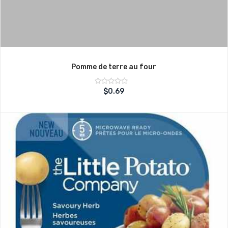
Pomme de terre au four
Note
$
0.69
sur
0
5