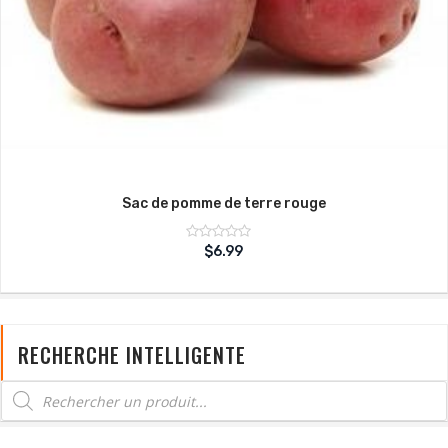
Sac de pomme de terre rouge
Note
$
6.99
sur
0
5
RECHERCHE INTELLIGENTE