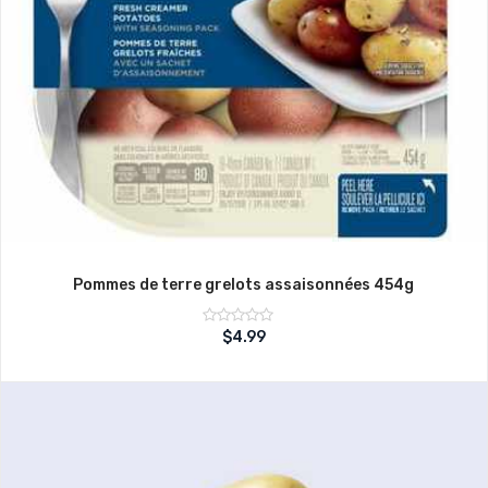
Pommes de terre grelots assaisonnées 454g
Note
$
4.99
sur
0
5