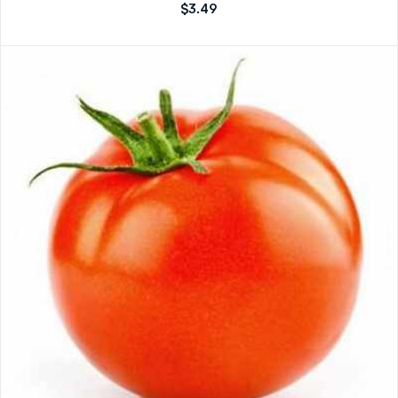
Note
$
3.49
sur
0
5