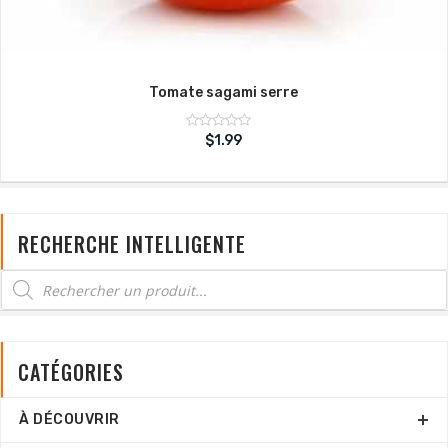
Tomate sagami serre
Note
$
1.99
sur
0
5
RECHERCHE INTELLIGENTE
CATÉGORIES
À DÉCOUVRIR