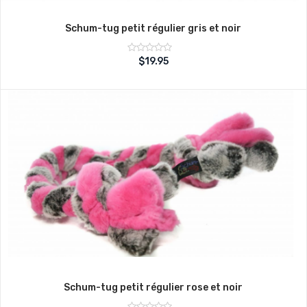
Schum-tug petit régulier gris et noir
Note
$
19.95
sur
0
5
Schum-tug petit régulier rose et noir