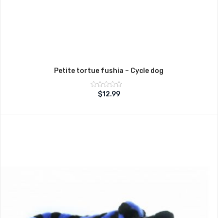
Petite tortue fushia – Cycle dog
Note
$
12.99
sur
0
5