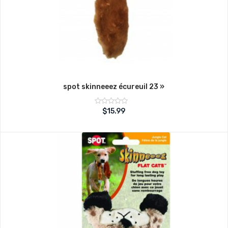
spot skinneeez écureuil 23 »
Note
$
15.99
sur
0
5