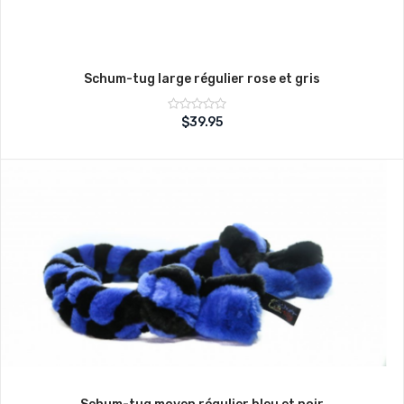
Schum-tug large régulier rose et gris
Note
$
39.95
sur
0
5