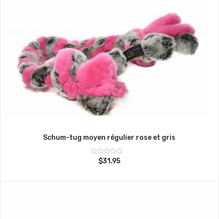
Schum-tug moyen régulier rose et gris
Note
$
31.95
sur
0
5