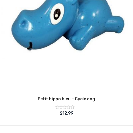
Petit hippo bleu – Cycle dog
Note
$
12.99
sur
0
5