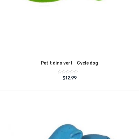
Petit dino vert – Cycle dog
Note
$
12.99
sur
0
5