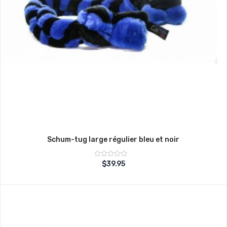
Schum-tug large régulier bleu et noir
Note
$
39.95
sur
0
5