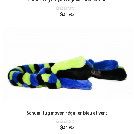
Schum-tug moyen régulier bleu et noir
Note
$
31.95
sur
0
5
Schum-tug moyen régulier bleu et vert
Note
$
31.95
sur
0