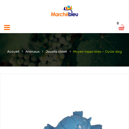
0
›
›
›
Accueil
Animaux
Jouets chien
Moyen hippo bleu – Cycle dog