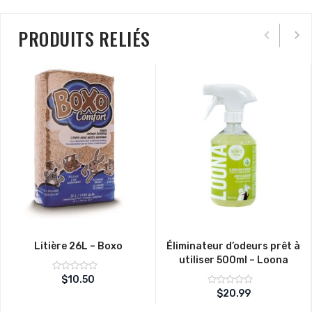
PRODUITS RELIÉS
Litière 26L – Boxo
Éliminateur d’odeurs prêt à
utiliser 500ml – Loona
Note
$
10.50
sur
0
Note
$
20.99
5
sur
0
5